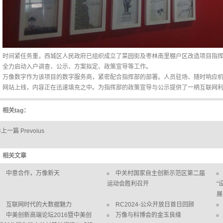
时间紧任务重，西城区人民政府已组织成立了菜园街及枣林南里棚户区改造项目指
全力启动入户调查、公示、方案拟定、政策宣导等工作。
万像数字作为该项目的数字服务商，紧密配合指挥部的部署。人员驻场、随时响应机
网站上线，内容正在迅速填充之中。为指挥部的政策宣导与公示提供了一柄互联网
相关tag：
<上一篇 Prevoius
相关文章
中意合作，万像新天
中关村国家自主创新示范区第二届
运动会胜利召开
“
展
互联网时代的大数据魅力
RC2024-公众开放日首日回顾
中美创新高端论坛2016暨中美创
万像与科博会的金玉良缘