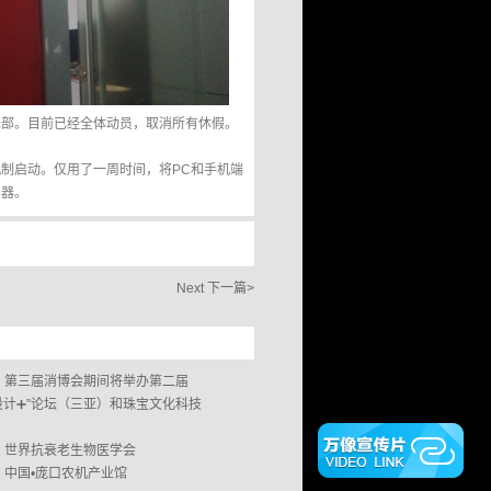
挥部。目前已经全体动员，取消所有休假。
制启动。仅用了一周时间，将PC和手机端
利器。
Next 下一篇>
第三届消博会期间将举办第二届
设计➕”论坛（三亚）和珠宝文化科技
世界抗衰老生物医学会
中国•庞口农机产业馆