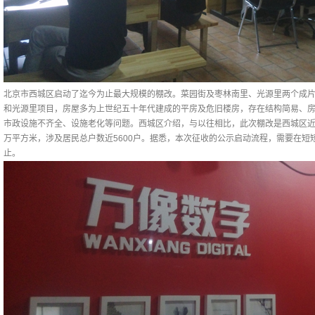
北京市西城区启动了迄今为止最大规模的棚改。菜园街及枣林南里、光源里两个成
和光源里项目，房屋多为上世纪五十年代建成的平房及危旧楼房，存在结构简易、
市政设施不齐全、设施老化等问题。西城区介绍，与以往相比，此次棚改是西城区近年
万平方米，涉及居民总户数近5600户。据悉，本次征收的公示启动流程，需要在短
止。