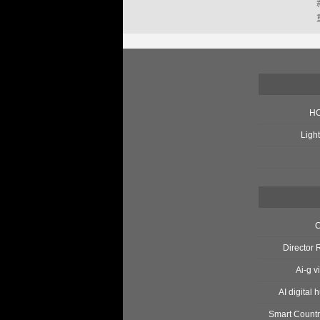
H
Ligh
Directo
Ai-g
AI digit
Smart Cou