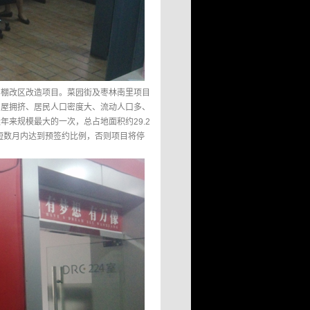
片棚改区改造项目。菜园街及枣林南里项目
房屋拥挤、居民人口密度大、流动人口多、
来规模最大的一次，总占地面积约29.2
短数月内达到预签约比例，否则项目将停